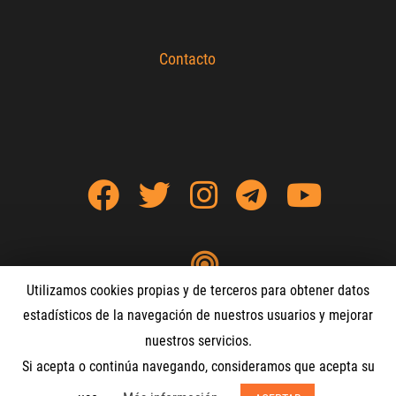
Contacto
Utilizamos cookies propias y de terceros para obtener datos
estadísticos de la navegación de nuestros usuarios y mejorar
nuestros servicios.
Web especializada en el medio cultural de los videojuegos en habla hispana:
Si acepta o continúa navegando, consideramos que acepta su
noticias, análisis, artículos y contenidos multimedia.