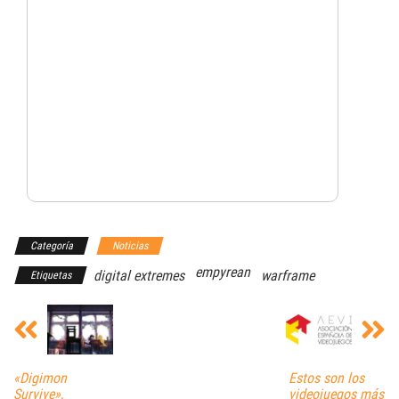
Categoría
Noticias
empyrean
digital extremes
warframe
Etiquetas
«Digimon
Estos son los
Survive»,
videojuegos más